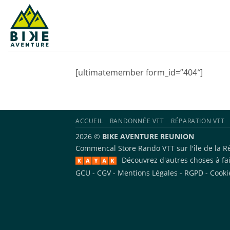
Skip
to
content
[ultimatemember form_id=”404″]
ACCUEIL
RANDONNÉE VTT
RÉPARATION VTT
2026 ©
BIKE AVENTURE REUNION
Commencal Store
Rando VTT sur l'île de la 
Découvrez d'autres choses à fa
GCU
-
CGV
-
Mentions Légales
-
RGPD
-
Cooki